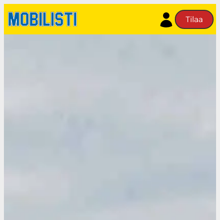
Siirry
Tilaa
sisältöön