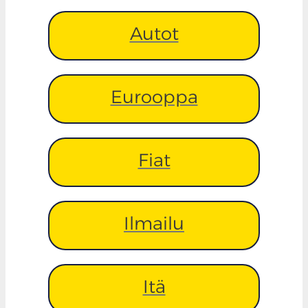
Autot
Eurooppa
Fiat
Ilmailu
Itä