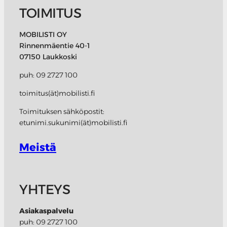
TOIMITUS
MOBILISTI OY
Rinnenmäentie 40-1
07150 Laukkoski
puh: 09 2727 100
toimitus(ät)mobilisti.fi
Toimituksen sähköpostit:
etunimi.sukunimi(ät)mobilisti.fi
Meistä
YHTEYS
Asiakaspalvelu
puh: 09 2727 100