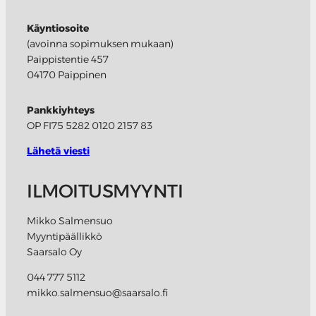
Käyntiosoite
(avoinna sopimuksen mukaan)
Paippistentie 457
04170 Paippinen
Pankkiyhteys
OP FI75 5282 0120 2157 83
Lähetä viesti
ILMOITUSMYYNTI
Mikko Salmensuo
Myyntipäällikkö
Saarsalo Oy
044 777 5112
mikko.salmensuo@saarsalo.fi