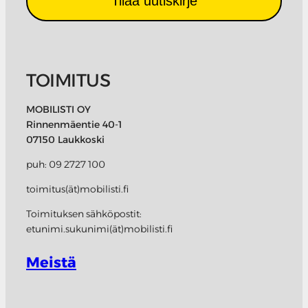
Tilaa uutiskirje
TOIMITUS
MOBILISTI OY
Rinnenmäentie 40-1
07150 Laukkoski
puh: 09 2727 100
toimitus(ät)mobilisti.fi
Toimituksen sähköpostit:
etunimi.sukunimi(ät)mobilisti.fi
Meistä