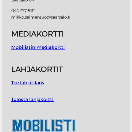
Saarsalo Oy
044 777 5112
mikko.salmensuo@saarsalo.fi
MEDIAKORTTI
Mobilistin mediakortti
LAHJAKORTIT
Tee lahjatilaus
Tulosta lahjakortti