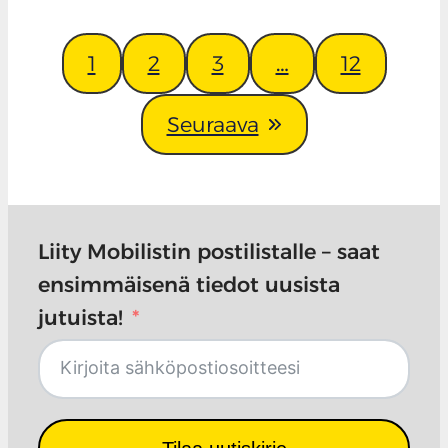
1
2
3
…
12
Seuraava
Liity Mobilistin postilistalle – saat
ensimmäisenä tiedot uusista
jutuista!