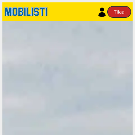
Siirry
Tilaa
sisältöön