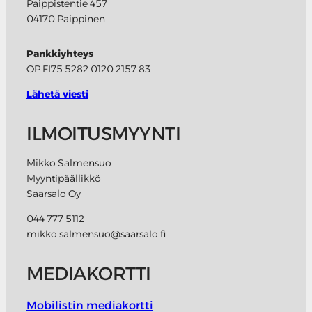
Paippistentie 457
04170 Paippinen
Pankkiyhteys
OP FI75 5282 0120 2157 83
Lähetä viesti
ILMOITUSMYYNTI
Mikko Salmensuo
Myyntipäällikkö
Saarsalo Oy
044 777 5112
mikko.salmensuo@saarsalo.fi
MEDIAKORTTI
Mobilistin mediakortti