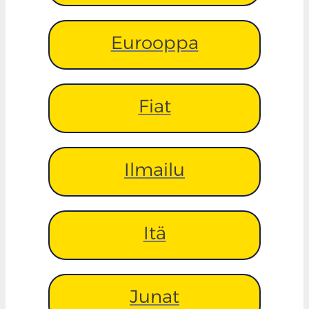
Eurooppa
Fiat
Ilmailu
Itä
Junat