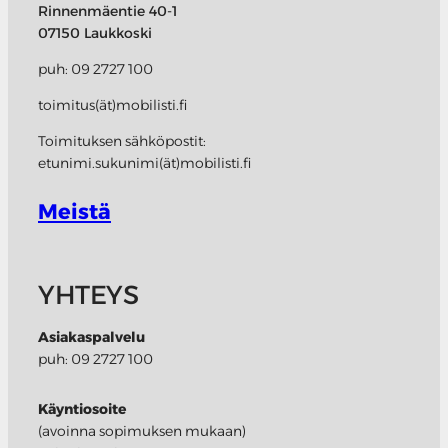
Rinnenmäentie 40-1
07150 Laukkoski
puh: 09 2727 100
toimitus(ät)mobilisti.fi
Toimituksen sähköpostit:
etunimi.sukunimi(ät)mobilisti.fi
Meistä
YHTEYS
Asiakaspalvelu
puh: 09 2727 100
Käyntiosoite
(avoinna sopimuksen mukaan)