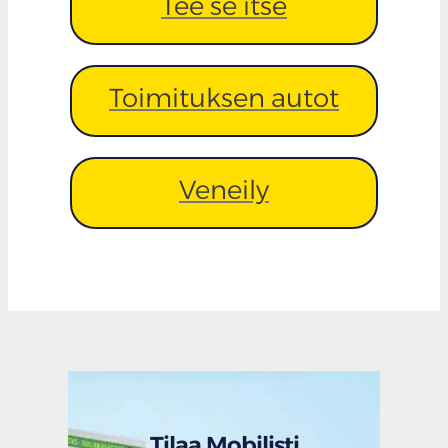
Tee se itse
Toimituksen autot
Veneily
Tilaa Mobilisti