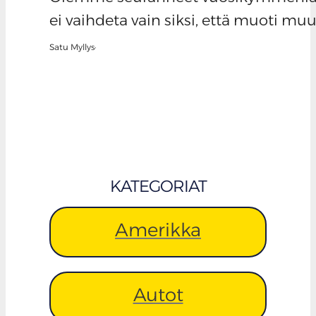
ei vaihdeta vain siksi, että muoti mu
Satu Myllys
·
KATEGORIAT
Amerikka
Autot