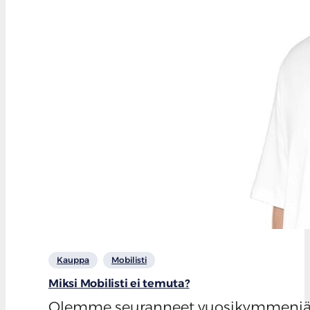
Kauppa
Mobilisti
Miksi Mobilisti ei temuta?
Olemme seuranneet vuosikymmeniä ajo