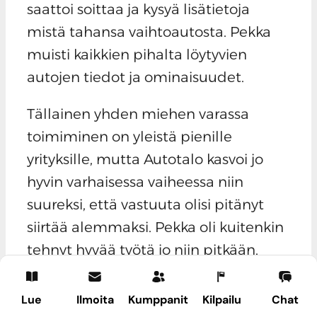
saattoi soittaa ja kysyä lisätietoja
mistä tahansa vaihtoautosta. Pekka
muisti kaikkien pihalta löytyvien
autojen tiedot ja ominaisuudet.
Tällainen yhden miehen varassa
toimiminen on yleistä pienille
yrityksille, mutta Autotalo kasvoi jo
hyvin varhaisessa vaiheessa niin
suureksi, että vastuuta olisi pitänyt
siirtää alemmaksi. Pekka oli kuitenkin
tehnyt hyvää työtä jo niin pitkään,
ettei hän koskaan oppinut
luottamaan siihen, että joku toinen
Lue
Ilmoita
Kumppanit
Kilpailu
Chat