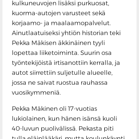
kulkuneuvojen lisäksi purkuosat,
kuorma-autojen varusteet sekä
korjaamo- ja maalaamopalvelut.
Ainutlaatuiseksi yhtiön historian teki
Pekka Mäkisen äkkinäinen tyyli
lopettaa liiketoiminta. Suurin osa
työntekijöistä irtisanottiin kerralla, ja
autot siirrettiin suljetulle alueelle,
jossa ne saivat ruostua rauhassa
vuosikymmeniä.
Pekka Mäkinen oli 17-vuotias
lukiolainen, kun hänen isänsä kuoli
40-luvun puolivälissä. Pekasta piti
tulla eläinlääkäri, mutta koulunkäynti