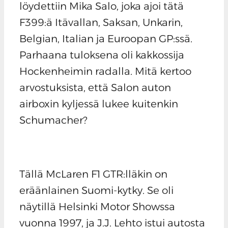
löydettiin Mika Salo, joka ajoi tätä
F399:ä Itävallan, Saksan, Unkarin,
Belgian, Italian ja Euroopan GP:ssä.
Parhaana tuloksena oli kakkossija
Hockenheimin radalla. Mitä kertoo
arvostuksista, että Salon auton
airboxin kyljessä lukee kuitenkin
Schumacher?
Tällä McLaren F1 GTR:lläkin on
eräänlainen Suomi-kytky. Se oli
näytillä Helsinki Motor Showssa
vuonna 1997, ja J.J. Lehto istui autosta