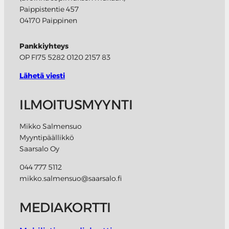
Paippistentie 457
04170 Paippinen
Pankkiyhteys
OP FI75 5282 0120 2157 83
Lähetä viesti
ILMOITUSMYYNTI
Mikko Salmensuo
Myyntipäällikkö
Saarsalo Oy
044 777 5112
mikko.salmensuo@saarsalo.fi
MEDIAKORTTI