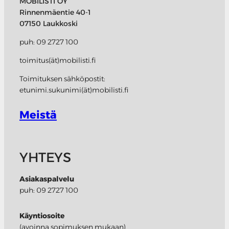
MOBILISTI OY
Rinnenmäentie 40-1
07150 Laukkoski
puh: 09 2727 100
toimitus(ät)mobilisti.fi
Toimituksen sähköpostit:
etunimi.sukunimi(ät)mobilisti.fi
Meistä
YHTEYS
Asiakaspalvelu
puh: 09 2727 100
Käyntiosoite
(avoinna sopimuksen mukaan)