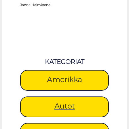
Janne Halmkrona
·
KATEGORIAT
Amerikka
Autot