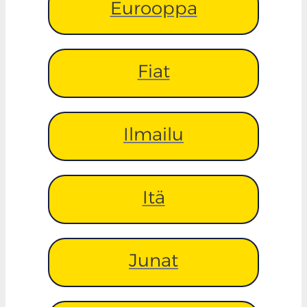
Eurooppa
Fiat
Ilmailu
Itä
Junat