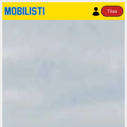
Siirry
Tilaa
sisältöön