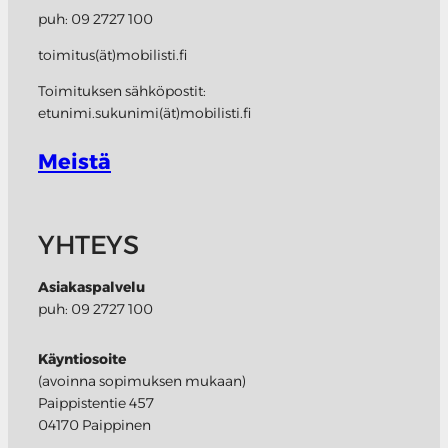
puh: 09 2727 100
toimitus(ät)mobilisti.fi
Toimituksen sähköpostit:
etunimi.sukunimi(ät)mobilisti.fi
Meistä
YHTEYS
Asiakaspalvelu
puh: 09 2727 100
Käyntiosoite
(avoinna sopimuksen mukaan)
Paippistentie 457
04170 Paippinen