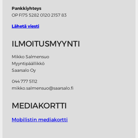
Pankkiyhteys
OP FI75 5282 0120 2157 83
Lähetä viesti
ILMOITUSMYYNTI
Mikko Salmensuo
Myyntipäällikkö
Saarsalo Oy
044 777 5112
mikko.salmensuo@saarsalo.fi
MEDIAKORTTI
Mobilistin mediakortti