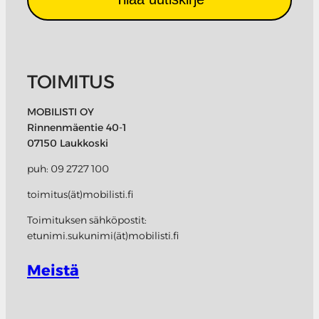
TOIMITUS
MOBILISTI OY
Rinnenmäentie 40-1
07150 Laukkoski
puh: 09 2727 100
toimitus(ät)mobilisti.fi
Toimituksen sähköpostit:
etunimi.sukunimi(ät)mobilisti.fi
Meistä