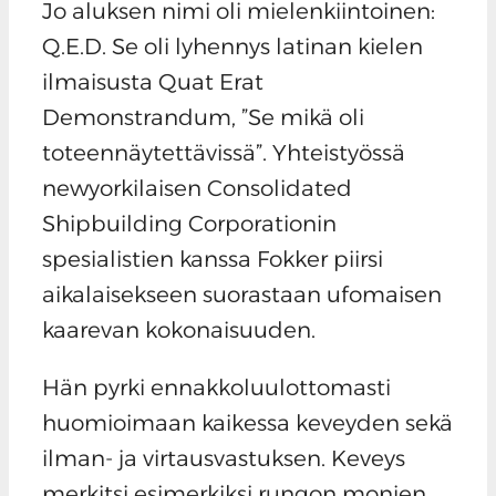
Jo aluksen nimi oli mielenkiintoinen:
Q.E.D. Se oli lyhennys latinan kielen
ilmaisusta Quat Erat
Demonstrandum, ”Se mikä oli
toteennäytettävissä”. Yhteistyössä
newyorkilaisen Consolidated
Shipbuilding Corporationin
spesialistien kanssa Fokker piirsi
aikalaisekseen suorastaan ufomaisen
kaarevan kokonaisuuden.
Hän pyrki ennakkoluulottomasti
huomioimaan kaikessa keveyden sekä
ilman- ja virtausvastuksen. Keveys
merkitsi esimerkiksi rungon monien