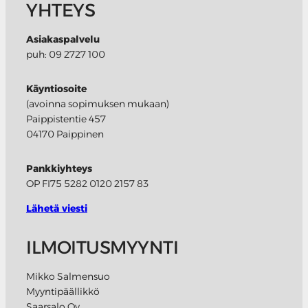
YHTEYS
Asiakaspalvelu
puh: 09 2727 100
Käyntiosoite
(avoinna sopimuksen mukaan)
Paippistentie 457
04170 Paippinen
Pankkiyhteys
OP FI75 5282 0120 2157 83
Lähetä viesti
ILMOITUSMYYNTI
Mikko Salmensuo
Myyntipäällikkö
Saarsalo Oy