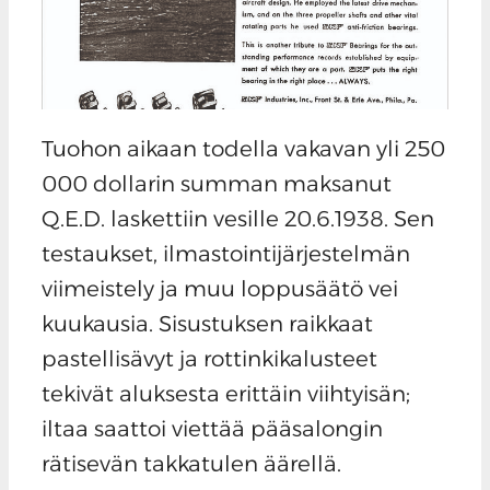
Tuohon aikaan todella vakavan yli 250
000 dollarin summan maksanut
Q.E.D. laskettiin vesille 20.6.1938. Sen
testaukset, ilmastointijärjestelmän
viimeistely ja muu loppusäätö vei
kuukausia. Sisustuksen raikkaat
pastellisävyt ja rottinkikalusteet
tekivät aluksesta erittäin viihtyisän;
iltaa saattoi viettää pääsalongin
rätisevän takkatulen äärellä.