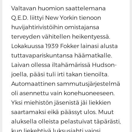
Valtavan huomion saattelemana
Q.E.D. liittyi New Yorkin tienoon
huvijahtirivistöihin omistajansa
terveyden vähitellen heikentyessä.
Lokakuussa 1939 Fokker lainasi alusta
tuttavapariskuntansa häämatkalle.
Laivan ollessa iltahämärissä Hudson-
joella, pääsi tuli irti takan tienoilta.
Automaattinen sammutusjärjestelmä
oli asennettu vain konehuoneeseen.
Yksi miehistön jäsenistä jäi liekkien
saartamaksi eikä päässyt ulos. Muut
aluksella olleista pelastuivat täpärästi,
kun liekehtivä luksusjahti vajosi