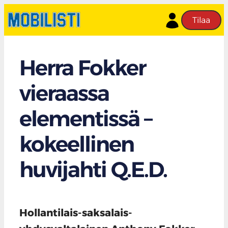
Tilaa
Herra Fokker
vieraassa
elementissä –
kokeellinen
huvijahti Q.E.D.
Hollantilais-saksalais-