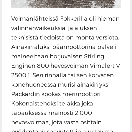
Voimanlähteissä Fokkerilla oli hieman
valinnanvaikeuksia, ja aluksen
teknisistä tiedoista on monta versiota.
Ainakin aluksi päämoottorina palveli
maineeltaan horjuvaisen Stirling
Enginen 800 hevosvoiman Vimalert V
2500 1. Sen rinnalla tai sen korvaten
konehuoneessa murisi ainakin yksi
Packardin kookas merimoottori.
Kokonaistehoksi telakka joka
tapauksessa mainosti 2 000
hevosvoimaa, jota vasta osittain
hyödyntäen saavutettiin alustavissa