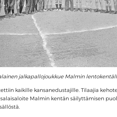
lainen jalkapallojoukkue Malmin lentokentäll
ettiin kaikille kansanedustajille. Tilaajia kehote
nsalaisaloite Malmin kentän säilyttämisen puol
ällöstä.