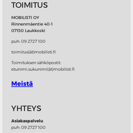
TOIMITUS
MOBILISTI OY
Rinnenmäentie 40-1
07150 Laukkoski
puh: 09 2727 100
toimitus(ät)mobilisti.fi
Toimituksen sähköpostit:
etunimi.sukunimi(ät)mobilisti.fi
Meistä
YHTEYS
Asiakaspalvelu
puh: 09 2727 100