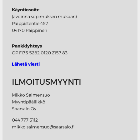
Käyntiosoite
(avoinna sopimuksen mukaan)
Paippistentie 457
04170 Paippinen
Pankkiyhteys
OP FI75 5282 0120 2157 83
Lähetä viesti
ILMOITUSMYYNTI
Mikko Salmensuo
Myyntipäällikkö
Saarsalo Oy
044 777 5112
mikko.salmensuo@saarsalo.fi