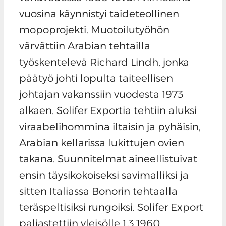
vuosina käynnistyi taideteollinen
mopoprojekti. Muotoilutyöhön
värvättiin Arabian tehtailla
työskentelevä Richard Lindh, jonka
päätyö johti lopulta taiteellisen
johtajan vakanssiin vuodesta 1973
alkaen. Solifer Exportia tehtiin aluksi
viraabelihommina iltaisin ja pyhäisin,
Arabian kellarissa lukittujen ovien
takana. Suunnitelmat aineellistuivat
ensin täysikokoiseksi savimalliksi ja
sitten Italiassa Bonorin tehtaalla
teräspeltisiksi rungoiksi. Solifer Export
paljastettiin yleisölle 1.3.1960