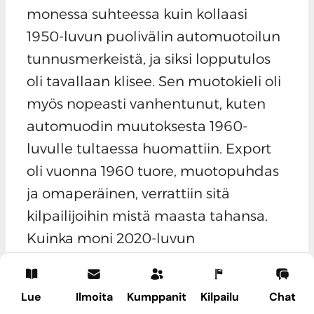
monessa suhteessa kuin kollaasi
1950-luvun puolivälin automuotoilun
tunnusmerkeistä, ja siksi lopputulos
oli tavallaan klisee. Sen muotokieli oli
myös nopeasti vanhentunut, kuten
automuodin muutoksesta 1960-
luvulle tultaessa huomattiin. Export
oli vuonna 1960 tuore, muotopuhdas
ja omaperäinen, verrattiin sitä
kilpailijoihin mistä maasta tahansa.
Kuinka moni 2020-luvun
mopediharrastaja suhtautuu
mopoonsa taideteollisena tuotteena,
Lue
Ilmoita
Kumppanit
Kilpailu
Chat
siinä Aalto-vaasien ja