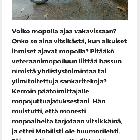
Voiko mopolla ajaa vakavissaan?
Onko se aina vitsikästä, kun aikuiset
ihmiset ajavat mopolla? Pitääkö
veteraanimopoiluun liittää hassun
nimistä yhdistystoimintaa tai
ylimitoitettuja sankaritekoja?
Kerroin päätoimittajalle
mopojuttuajatuksestani. Hän
muistutti, että monesti
mopoaiheita tarjotaan vitsikkäinä,
ja ettei Mobilisti ole huumorilehti.