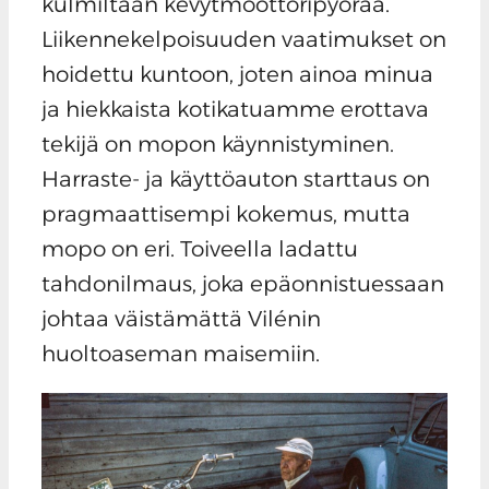
kulmiltaan kevytmoottoripyörää.
Liikennekelpoisuuden vaatimukset on
hoidettu kuntoon, joten ainoa minua
ja hiekkaista kotikatuamme erottava
tekijä on mopon käynnistyminen.
Harraste- ja käyttöauton starttaus on
pragmaattisempi kokemus, mutta
mopo on eri. Toiveella ladattu
tahdonilmaus, joka epäonnistuessaan
johtaa väistämättä Vilénin
huoltoaseman maisemiin.