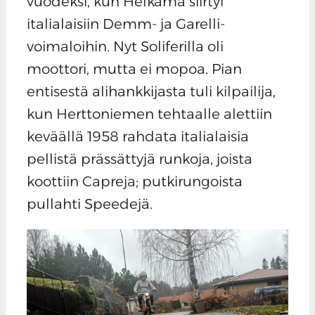
vuodeksi, kun Helkama siirtyi
italialaisiin Demm- ja Garelli-
voimaloihin. Nyt Soliferilla oli
moottori, mutta ei mopoa. Pian
entisestä alihankkijasta tuli kilpailija,
kun Herttoniemen tehtaalle alettiin
keväällä 1958 rahdata italialaisia
pellistä prässättyjä runkoja, joista
koottiin Capreja; putkirungoista
pullahti Speedejä.