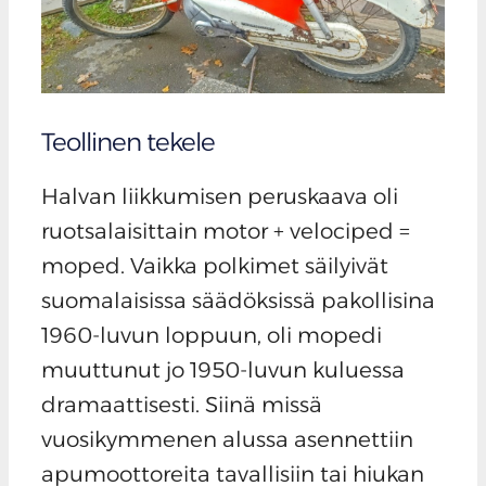
Teollinen tekele
Halvan liikkumisen peruskaava oli
ruotsalaisittain motor + velociped =
moped. Vaikka polkimet säilyivät
suomalaisissa säädöksissä pakollisina
1960-luvun loppuun, oli mopedi
muuttunut jo 1950-luvun kuluessa
dramaattisesti. Siinä missä
vuosikymmenen alussa asennettiin
apumoottoreita tavallisiin tai hiukan