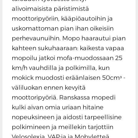
alivoimaisista päristimistä
moottoripyöriin, kääpiöautoihin ja
uskomattoman pian ihan oikeisiin
perhevaunuihin. Mopo haarautui pian
kahteen sukuhaaraan: kaikesta vapaa
mopoilu jatkoi mofa-muodossaan 25
km/h vauhdilla ja polkimilla, kun
mokick muodosti eräänlaisen 50cmᶟ -
väliluokan ennen kevyitä
moottoripyöriä. Ranskassa mopedi
kulki aivan omia uriaan hitaine
nopeuksineen ja aidosti tarpeellisine
polkimineen ja meillekin tarjottiin
Velosolexia, VAP:ia ja Mobyletteä.