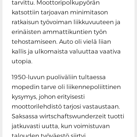
tarvittu. Moottoripolkupyörän
katsottiin tarjoavan minimitason
ratkaisun työvoiman liikkuvuuteen ja
erinäisten ammattikuntien työn
tehostamiseen. Auto oli vielä liian
kallis ja ulkomaista valuuttaa vaativa
utopia.
1950-luvun puoliväliin tultaessa
mopedin tarve oli liikennepoliittinen
kysymys, johon erityisesti
moottorilehdistö tarjosi vastaustaan.
Saksassa wirtschaftswunderzeit tuotti
jatkuvasti uutta, kun voimistuvan
talouden työväestö siirtyi