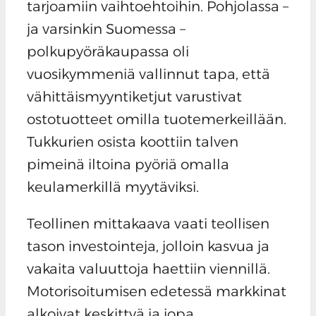
tarjoamiin vaihtoehtoihin. Pohjolassa –
ja varsinkin Suomessa –
polkupyöräkaupassa oli
vuosikymmeniä vallinnut tapa, että
vähittäismyyntiketjut varustivat
ostotuotteet omilla tuotemerkeillään.
Tukkurien osista koottiin talven
pimeinä iltoina pyöriä omalla
keulamerkillä myytäviksi.
Teollinen mittakaava vaati teollisen
tason investointeja, jolloin kasvua ja
vakaita valuuttoja haettiin viennillä.
Motorisoitumisen edetessä markkinat
alkoivat keskittyä ja jopa