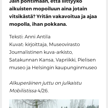
Jäin pohtimaan, että liittyykö
aikuisten mopoiluun aina jotain
vitsikästä? Yritän vakavoitua ja ajaa
mopolla, ihan pokkana.
Teksti: Anni Antila
Kuvat: kirjoittaja, Museovirasto
Journalistinen kuva-arkisto,
Satakunnan Kansa, Vapriikki, Pielisen
museo ja Helsingin kaupunginmuseo
Alkuperäinen juttu on julkaistu
Mobilistissa
4/26.