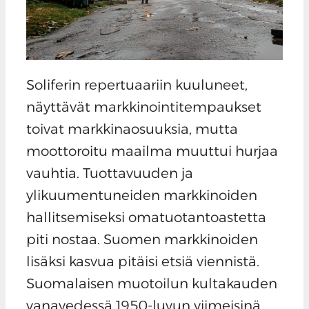
Soliferin repertuaariin kuuluneet,
näyttävät markkinointitempaukset
toivat markkinaosuuksia, mutta
moottoroitu maailma muuttui hurjaa
vauhtia. Tuottavuuden ja
ylikuumentuneiden markkinoiden
hallitsemiseksi omatuotantoastetta
piti nostaa. Suomen markkinoiden
lisäksi kasvua pitäisi etsiä viennistä.
Suomalaisen muotoilun kultakauden
vanavedessä 1950-luvun viimeisinä