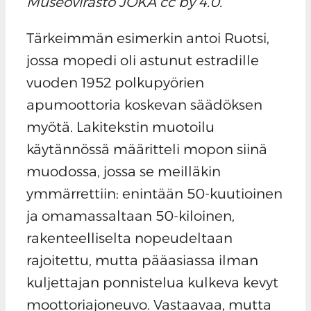
Museovirasto JOKA cc by 4.0.
Tärkeimmän esimerkin antoi Ruotsi,
jossa mopedi oli astunut estradille
vuoden 1952 polkupyörien
apumoottoria koskevan säädöksen
myötä. Lakitekstin muotoilu
käytännössä määritteli mopon siinä
muodossa, jossa se meilläkin
ymmärrettiin: enintään 50-kuutioinen
ja omamassaltaan 50-kiloinen,
rakenteelliselta nopeudeltaan
rajoitettu, mutta pääasiassa ilman
kuljettajan ponnistelua kulkeva kevyt
moottoriajoneuvo. Vastaavaa, mutta