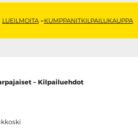
LUE
ILMOITA
KUMPPANIT
KILPAILU
KAUPPA
rpajaiset – Kilpailuehdot
ukkoski