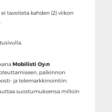
 ei tavoiteta kahden (2) viikon
.
usivulla.
ukana
Mobilisti Oy:n
n toteuttamiseen, palkinnon
osti- ja telemarkkinointiin.
peruuttaa suostumuksensa milloin