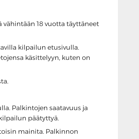
ä vähintään 18 vuotta täyttäneet
illa kilpailun etusivulla.
tojensa käsittelyyn, kuten on
ta.
lla. Palkintojen saatavuus ja
kilpailun päätyttyä.
 toisin mainita. Palkinnon