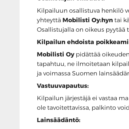
Kilpailuun osallistuva henkilö
yhteyttä
Mobilisti Oy:hyn
tai k
Osallistujalla on oikeus pyytää 
Kilpailun ehdoista poikkeami
Mobilisti Oy
pidättää oikeuden 
tapahtuu, ne ilmoitetaan kilpail
ja voimassa Suomen lainsäädä
Vastuuvapautus:
Kilpailun järjestäjä ei vastaa ma
ole tavoitettavissa, palkinto vo
Lainsäädäntö: