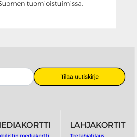
an Suomen tuomioistuimissa.
Tilaa uutiskirje
EDIAKORTTI
LAHJAKORTIT
bilistin mediakortti
Tee lahjatilaus