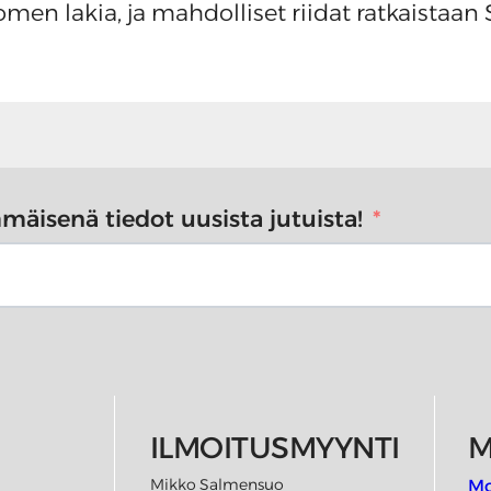
omen lakia, ja mahdolliset riidat ratkaista
immäisenä tiedot uusista jutuista!
ILMOITUSMYYNTI
M
Mikko Salmensuo
Mo