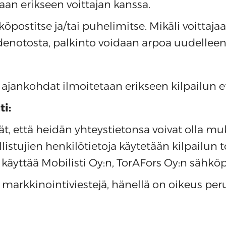
taan erikseen voittajan kanssa.
öpostitse ja/tai puhelimitse. Mikäli voittajaa
enotosta, palkinto voidaan arpoa uudelleen
 ajankohdat ilmoitetaan erikseen kilpailun et
ti:
vät, että heidän yhteystietonsa voivat olla m
llistujien henkilötietoja käytetään kilpailu
käyttää Mobilisti Oy:n, TorAFors Oy:n sähköp
da markkinointiviestejä, hänellä on oikeus 