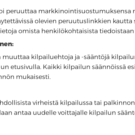
 voi peruuttaa markkinointisuostumuksensa 
äytettävissä olevien peruutuslinkkien kautta 
tietoja omista henkilökohtaisista tiedoistaan j
nen:
muuttaa kilpailuehtoja ja -sääntöjä kilpail
un etusivulla. Kaikki kilpailun säännöissä e
nnön mukaisesti.
hdollisista virheistä kilpailussa tai palkinnon
idaan antaa uudelle voittajalle kilpailun sää