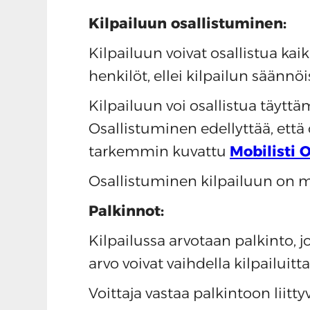
Kilpailuun osallistuminen:
Kilpailuun voivat osallistua kai
henkilöt, ellei kilpailun säännö
Kilpailuun voi osallistua täyttä
Osallistuminen edellyttää, että
tarkemmin kuvattu
Mobilisti 
Osallistuminen kilpailuun on m
Palkinnot:
Kilpailussa arvotaan palkinto, j
arvo voivat vaihdella kilpailuitt
Voittaja vastaa palkintoon liitt