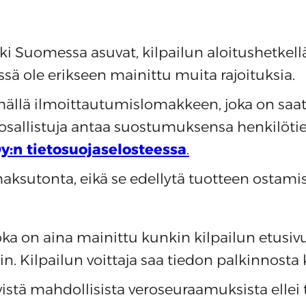
kki Suomessa asuvat, kilpailun aloitushetkell
issä ole erikseen mainittu muita rajoituksia.
mällä ilmoittautumislomakkeen, joka on saatav
 osallistuja antaa suostumuksensa henkilötie
Oy:n tietosuojaselosteessa
.
aksutonta, eikä se edellytä tuotteen ostamis
oka on aina mainittu kunkin kilpailun etusivu
ain. Kilpailun voittaja saa tiedon palkinnosta 
yvistä mahdollisista veroseuraamuksista ellei