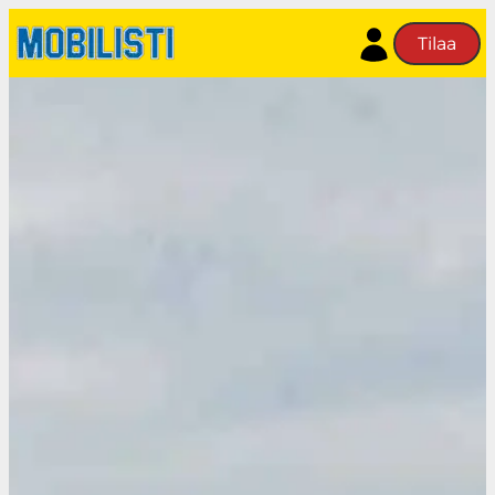
Siirry
Tilaa
sisältöön