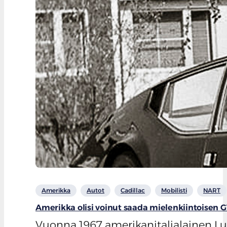
Amerikka
Autot
Cadillac
Mobilisti
NART
Amerikka olisi voinut saada mielenkiintoisen G
Vuonna 1967 amerikanitalialainen Lu