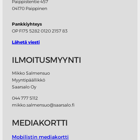
Paippistentie 457
04170 Paippinen
Pankkiyhteys
OP FI75 5282 0120 2157 83
Lähetä viesti
ILMOITUSMYYNTI
Mikko Salmensuo
Myyntipäällikkö
Saarsalo Oy
044 777 5112
mikko.salmensuo@saarsalo.fi
MEDIAKORTTI
Mobilistin mediakortti