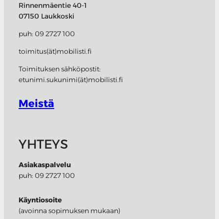
Rinnenmäentie 40-1
07150 Laukkoski
puh: 09 2727 100
toimitus(ät)mobilisti.fi
Toimituksen sähköpostit:
etunimi.sukunimi(ät)mobilisti.fi
Meistä
YHTEYS
Asiakaspalvelu
puh: 09 2727 100
Käyntiosoite
(avoinna sopimuksen mukaan)