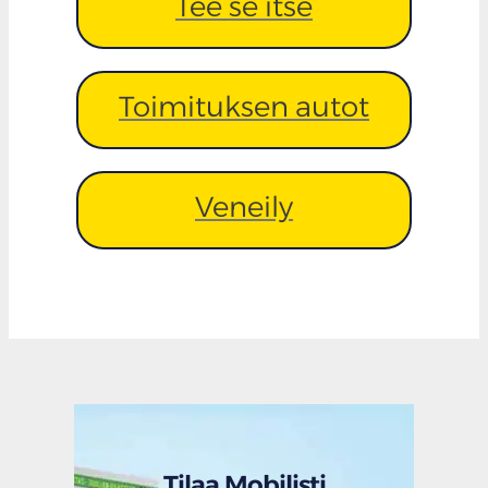
Tee se itse
Toimituksen autot
Veneily
Tilaa Mobilisti