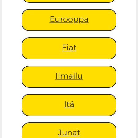
Eurooppa
Fiat
Ilmailu
Itä
Junat