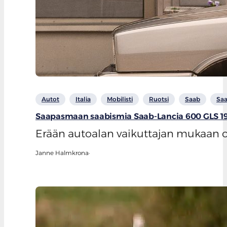
Autot
Italia
Mobilisti
Ruotsi
Saab
Saa
Saapasmaan saabismia Saab-Lancia 600 GLS 1
Erään autoalan vaikuttajan mukaan on 
Janne Halmkrona
·