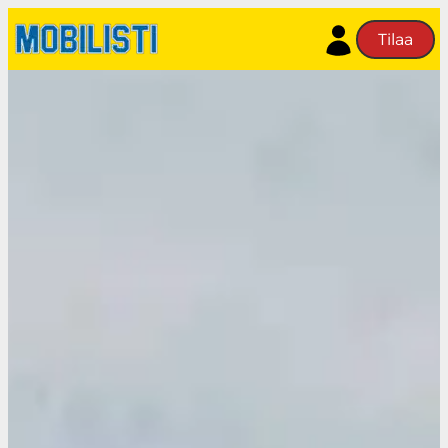
Siirry
Tilaa
sisältöön