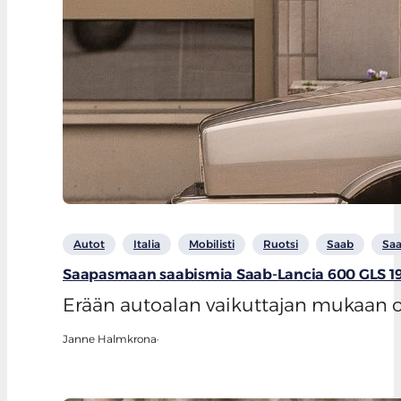
Autot
Italia
Mobilisti
Ruotsi
Saab
Saa
Saapasmaan saabismia Saab-Lancia 600 GLS 1
Erään autoalan vaikuttajan mukaan on 
Janne Halmkrona
·